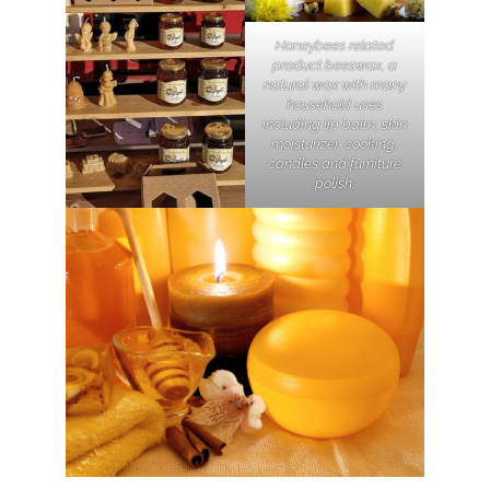
Honeybees related
product beeswax, a
natural wax with many
household uses
including lip balm, skin
moisturizer, cooking,
candles and furniture
polish.