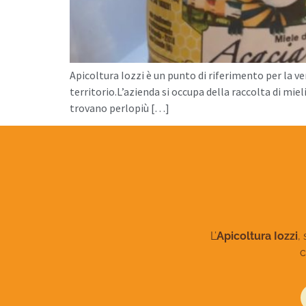
Apicoltura Iozzi è un punto di riferimento per la ve
territorio.L’azienda si occupa della raccolta di mieli
trovano perlopiù […]
L’
Apicoltura Iozzi
,
c