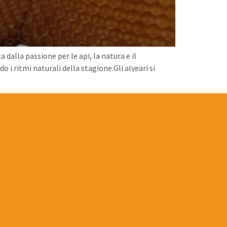
dalla passione per le api, la natura e il
do i ritmi naturali della stagione.Gli alveari si