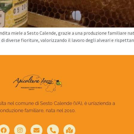
ndita miele a Sesto Calende, grazie a una produzione familiare nata 
 di diverse fioriture, valorizzando il lavoro degli alveari e rispettan
 sita nel comune di Sesto Calende (VA), è un’azienda a
onduzione familiare, nata nel 2010.