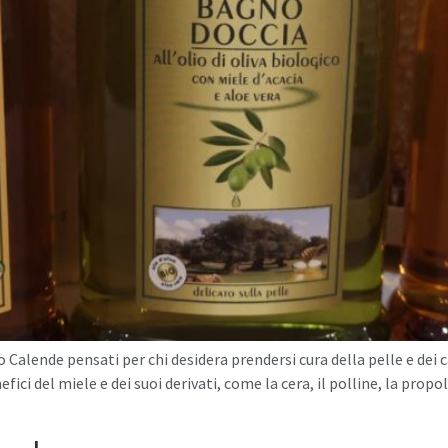
 Calende pensati per chi desidera prendersi cura della pelle e dei 
fici del miele e dei suoi derivati, come la cera, il polline, la prop